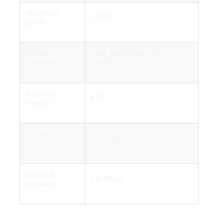
Numero di
3500+
giochi
Metodi di
Visa, Mastercard, Skrill,
pagamento
Neteller, Crypto
Deposito
€20
minimo
Prelievo
€15 000
massimo
Tempi di
24-48 ore
prelievo