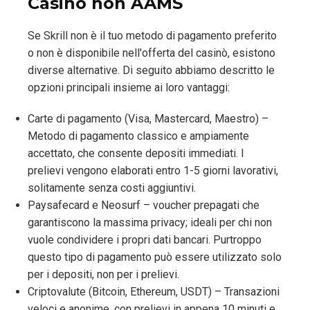
Casinò non AAMS
Se Skrill non è il tuo metodo di pagamento preferito
o non è disponibile nell'offerta del casinò, esistono
diverse alternative. Di seguito abbiamo descritto le
opzioni principali insieme ai loro vantaggi:
Carte di pagamento (Visa, Mastercard, Maestro) –
Metodo di pagamento classico e ampiamente
accettato, che consente depositi immediati. I
prelievi vengono elaborati entro 1-5 giorni lavorativi,
solitamente senza costi aggiuntivi.
Paysafecard e Neosurf – voucher prepagati che
garantiscono la massima privacy; ideali per chi non
vuole condividere i propri dati bancari. Purtroppo
questo tipo di pagamento può essere utilizzato solo
per i depositi, non per i prelievi.
Criptovalute (Bitcoin, Ethereum, USDT) – Transazioni
veloci e anonime, con prelievi in appena 10 minuti e