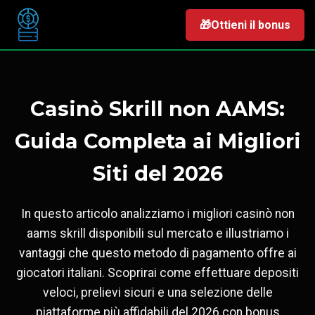
🎁
Ottieni il bonus
Casinò Skrill non AAMS:
Guida Completa ai Migliori
Siti del 2026
In questo articolo analizziamo i migliori casinò non
aams skrill disponibili sul mercato e illustriamo i
vantaggi che questo metodo di pagamento offre ai
giocatori italiani. Scoprirai come effettuare depositi
veloci, prelievi sicuri e una selezione delle
piattaforme più affidabili del 2026 con bonus