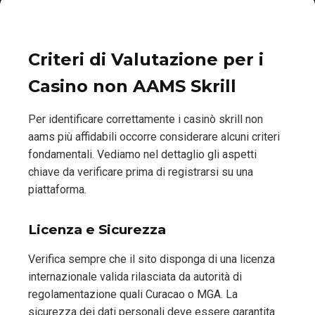
Criteri di Valutazione per i
Casino non AAMS Skrill
Per identificare correttamente i casinò skrill non
aams più affidabili occorre considerare alcuni criteri
fondamentali. Vediamo nel dettaglio gli aspetti
chiave da verificare prima di registrarsi su una
piattaforma.
Licenza e Sicurezza
Verifica sempre che il sito disponga di una licenza
internazionale valida rilasciata da autorità di
regolamentazione quali Curacao o MGA. La
sicurezza dei dati personali deve essere garantita