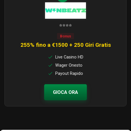
⭐⭐⭐⭐
Bonus
255% fino a €1500 + 250 Giri Gratis
Live Casino HD
Wager Onesto
Payout Rapido
GIOCA ORA