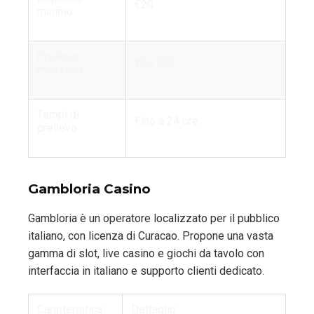
€20
minimo
Prelievo
€20 000
massimo
Tempi di
Fino a 24 ore
prelievo
Gambloria Casino
Gambloria è un operatore localizzato per il pubblico
italiano, con licenza di Curacao. Propone una vasta
gamma di slot, live casino e giochi da tavolo con
interfaccia in italiano e supporto clienti dedicato.
Caratteristica
Dettaglio