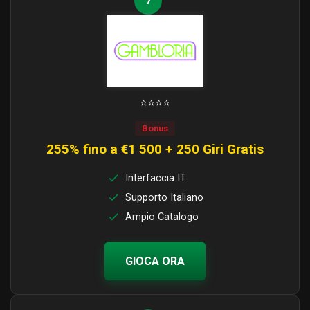
7
⭐⭐⭐⭐
Bonus
255% fino a €1 500 + 250 Giri Gratis
Interfaccia IT
Supporto Italiano
Ampio Catalogo
GIOCA ORA