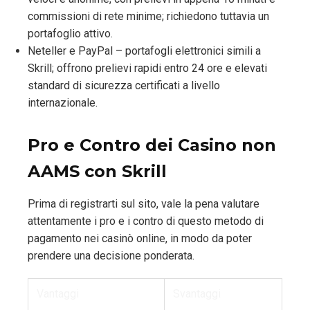
commissioni di rete minime; richiedono tuttavia un
portafoglio attivo.
Neteller e PayPal – portafogli elettronici simili a
Skrill; offrono prelievi rapidi entro 24 ore e elevati
standard di sicurezza certificati a livello
internazionale.
Pro e Contro dei Casino non
AAMS con Skrill
Prima di registrarti sul sito, vale la pena valutare
attentamente i pro e i contro di questo metodo di
pagamento nei casinò online, in modo da poter
prendere una decisione ponderata.
Vantaggi
Svantaggi