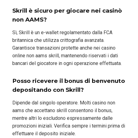
Skrill è sicuro per giocare nei casinò
non AAMS?
Sì, Skrill è un e-wallet regolamentato dalla FCA
britannica che utilizza crittografia avanzata.
Garantisce transazioni protette anche nei casino
online non aams skrill, mantenendo riservati i dati
bancari del giocatore in ogni operazione effettuata.
Posso ricevere il bonus di benvenuto
depositando con Skrill?
Dipende dal singolo operatore. Molti casino non
aams che accettano skrill consentono il bonus,
mentre altri lo escludono espressamente dalle
promozioni iniziali. Verifica sempre i termini prima di
effettuare il deposito iniziale.