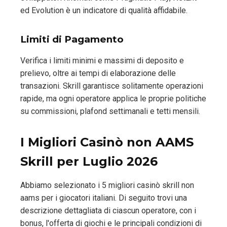
ed Evolution è un indicatore di qualità affidabile.
Limiti di Pagamento
Verifica i limiti minimi e massimi di deposito e
prelievo, oltre ai tempi di elaborazione delle
transazioni. Skrill garantisce solitamente operazioni
rapide, ma ogni operatore applica le proprie politiche
su commissioni, plafond settimanali e tetti mensili.
I Migliori Casinò non AAMS
Skrill per Luglio 2026
Abbiamo selezionato i 5 migliori casinò skrill non
aams per i giocatori italiani. Di seguito trovi una
descrizione dettagliata di ciascun operatore, con i
bonus, l'offerta di giochi e le principali condizioni di