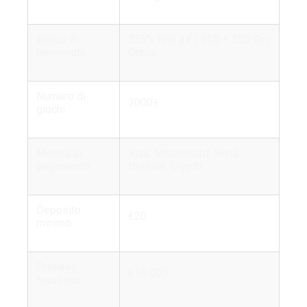
Bonus di
255% fino a €1 500 + 250 Giri
benvenuto
Gratis
Numero di
3000+
giochi
Metodi di
Visa, Mastercard, Skrill,
pagamento
Neteller, Crypto
Deposito
€20
minimo
Prelievo
€15 000
massimo