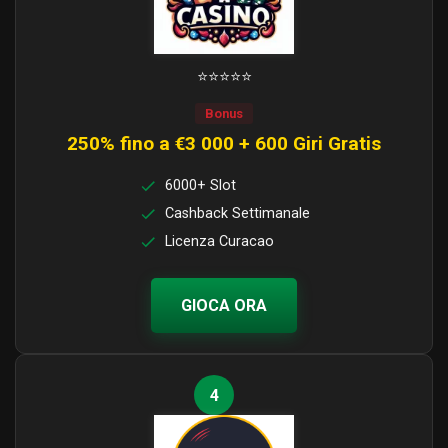
⭐⭐⭐⭐⭐
Bonus
250% fino a €3 000 + 600 Giri Gratis
6000+ Slot
Cashback Settimanale
Licenza Curacao
GIOCA ORA
4