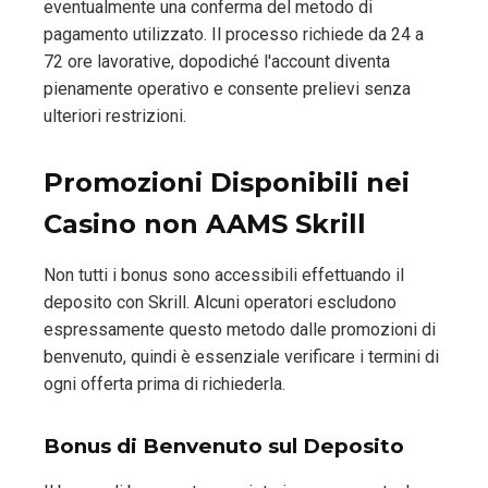
eventualmente una conferma del metodo di
pagamento utilizzato. Il processo richiede da 24 a
72 ore lavorative, dopodiché l'account diventa
pienamente operativo e consente prelievi senza
ulteriori restrizioni.
Promozioni Disponibili nei
Casino non AAMS Skrill
Non tutti i bonus sono accessibili effettuando il
deposito con Skrill. Alcuni operatori escludono
espressamente questo metodo dalle promozioni di
benvenuto, quindi è essenziale verificare i termini di
ogni offerta prima di richiederla.
Bonus di Benvenuto sul Deposito