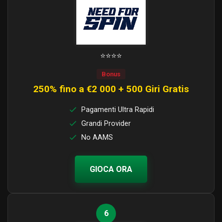
⭐⭐⭐⭐
Bonus
250% fino a €2 000 + 500 Giri Gratis
Pagamenti Ultra Rapidi
Grandi Provider
No AAMS
GIOCA ORA
6