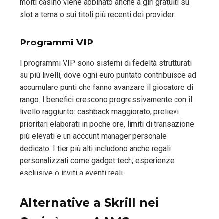
molti casinò viene abbinato anche a giri gratuiti su
slot a tema o sui titoli più recenti dei provider.
Programmi VIP
I programmi VIP sono sistemi di fedeltà strutturati
su più livelli, dove ogni euro puntato contribuisce ad
accumulare punti che fanno avanzare il giocatore di
rango. I benefici crescono progressivamente con il
livello raggiunto: cashback maggiorato, prelievi
prioritari elaborati in poche ore, limiti di transazione
più elevati e un account manager personale
dedicato. I tier più alti includono anche regali
personalizzati come gadget tech, esperienze
esclusive o inviti a eventi reali.
Alternative a Skrill nei